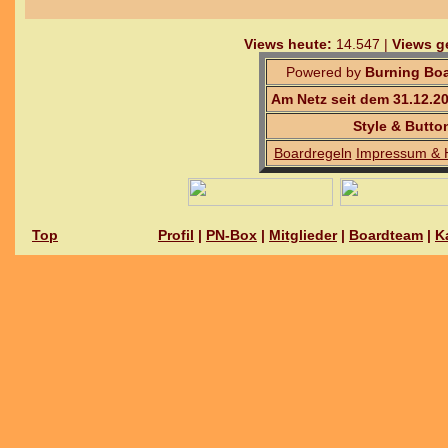
Views heute:
14.547 |
Views g
Powered by
Burning Boa
Am Netz seit dem 31.12.2
Style & Butto
Boardregeln
Impressum & 
Top
Profil
|
PN-Box
|
Mitglieder
|
Boardteam
|
K