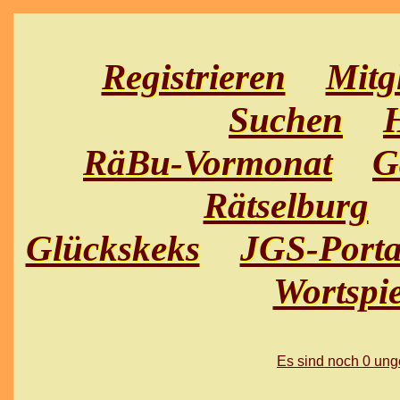
Registrieren
Mitg
Suchen
H
RäBu-Vormonat
G
Rätselburg
Glückskeks
JGS-Porta
Wortspie
Es sind noch 0 un