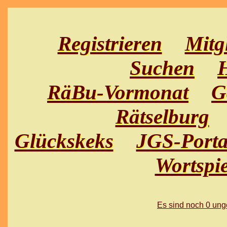
Registrieren
Mitg
Suchen
H
RäBu-Vormonat
G
Rätselburg
Glückskeks
JGS-Porta
Wortspie
Es sind noch 0 un