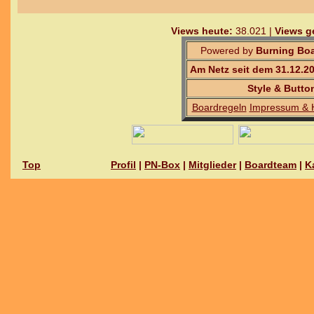
Views heute:
38.021 |
Views g
Powered by
Burning Boa
Am Netz seit dem 31.12.2
Style & Butto
Boardregeln
Impressum & 
Top
Profil
|
PN-Box
|
Mitglieder
|
Boardteam
|
K