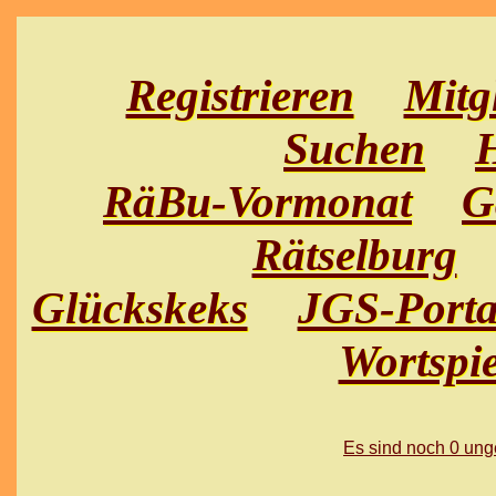
Registrieren
Mitg
Suchen
H
RäBu-Vormonat
G
Rätselburg
Glückskeks
JGS-Porta
Wortspie
Es sind noch 0 un