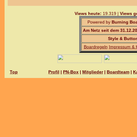
Views heute:
19.319 |
Views g
Powered by
Burning Boa
Am Netz seit dem 31.12.2
Style & Butto
Boardregeln
Impressum & 
Top
Profil
|
PN-Box
|
Mitglieder
|
Boardteam
|
K