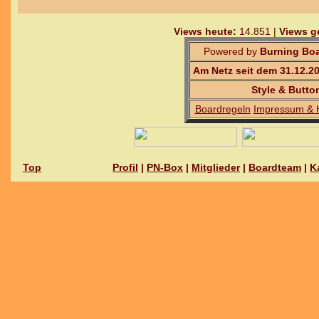
Views heute:
14.851 |
Views g
Powered by
Burning Boa
Am Netz seit dem 31.12.2
Style & Butto
Boardregeln
Impressum & 
Top
Profil
|
PN-Box
|
Mitglieder
|
Boardteam
|
K