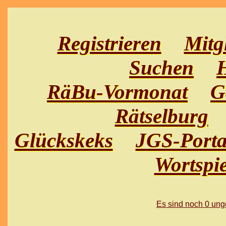
Registrieren
Mitg
Suchen
H
RäBu-Vormonat
G
Rätselburg
Glückskeks
JGS-Porta
Wortspie
Es sind noch 0 un