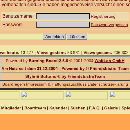
 vorbehalten sind. Sie haben möglicherweise versucht einen so
Benutzername:
Registrierung
Passwort:
Passwort vergessen
ews heute:
13.477 |
Views gestern:
53.981 |
Views gesamt:
206.302.
Powered by
Burning Board 2.3.6
© 2001-2004
WoltLab GmbH
Am Netz seit dem 31.12.2004 - Powered by © Friendsbistro-Team
Style & Buttons © by
FriendsbistroTeam
Boardregeln
Impressum & Haftungsauschluss
Datenschutzerklärung
|
Mitglieder
|
Boardteam
|
Kalender
|
Suchen
|
F.A.Q.
|
Galerie
|
Spie