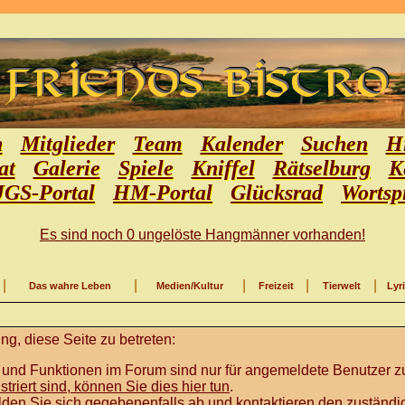
n
Mitglieder
Team
Kalender
Suchen
Hi
at
Galerie
Spiele
Kniffel
Rätselburg
K
JGS-Portal
HM-Portal
Glücksrad
Wortsp
Es sind noch 0 ungelöste Hangmänner vorhanden!
|
|
|
|
|
Das wahre Leben
Medien/Kultur
Freizeit
Tierwelt
Lyr
g, diese Seite zu betreten:
 und Funktionen im Forum sind nur für angemeldete Benutzer zu
istriert sind, können Sie dies hier tun
.
lden Sie sich gegebenenfalls ab und kontaktieren den zuständig