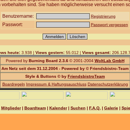
 vorbehalten sind. Sie haben möglicherweise versucht einen so
Benutzername:
Registrierung
Passwort:
Passwort vergessen
ews heute:
3.938 |
Views gestern:
55.012 |
Views gesamt:
206.128.
Powered by
Burning Board 2.3.6
© 2001-2004
WoltLab GmbH
Am Netz seit dem 31.12.2004 - Powered by © Friendsbistro-Team
Style & Buttons © by
FriendsbistroTeam
Boardregeln
Impressum & Haftungsauschluss
Datenschutzerklärung
|
Mitglieder
|
Boardteam
|
Kalender
|
Suchen
|
F.A.Q.
|
Galerie
|
Spie