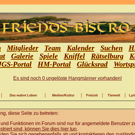
n
Mitglieder
Team
Kalender
Suchen
Hi
at
Galerie
Spiele
Kniffel
Rätselburg
K
JGS-Portal
HM-Portal
Glücksrad
Wortsp
Es sind noch 0 ungelöste Hangmänner vorhanden!
|
|
|
|
|
Das wahre Leben
Medien/Kultur
Freizeit
Tierwelt
Lyr
g, diese Seite zu betreten:
 und Funktionen im Forum sind nur für angemeldete Benutzer zu
istriert sind, können Sie dies hier tun
.
lden Sie sich gegebenenfalls ab und kontaktieren den zuständig