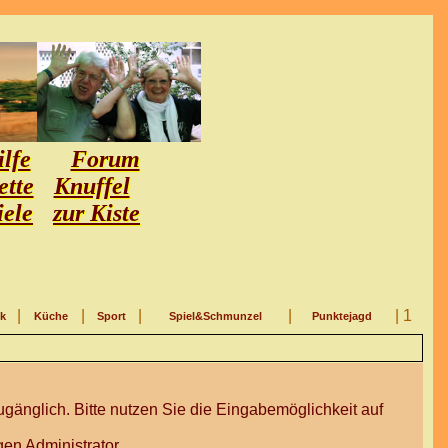
lfe
Forum
ette
Knuffel
iele
zur Kiste
|
|
|
|
| 1
ik
Küche
Sport
Spiel&Schmunzel
Punktejagd
gänglich. Bitte nutzen Sie die Eingabemöglichkeit auf
en Administrator.