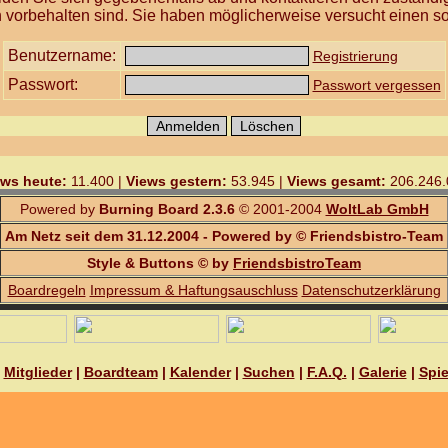
 vorbehalten sind. Sie haben möglicherweise versucht einen so
Benutzername:
Registrierung
Passwort:
Passwort vergessen
ews heute:
11.400 |
Views gestern:
53.945 |
Views gesamt:
206.246.
Powered by
Burning Board 2.3.6
© 2001-2004
WoltLab GmbH
Am Netz seit dem 31.12.2004 - Powered by © Friendsbistro-Team
Style & Buttons © by
FriendsbistroTeam
Boardregeln
Impressum & Haftungsauschluss
Datenschutzerklärung
|
Mitglieder
|
Boardteam
|
Kalender
|
Suchen
|
F.A.Q.
|
Galerie
|
Spie