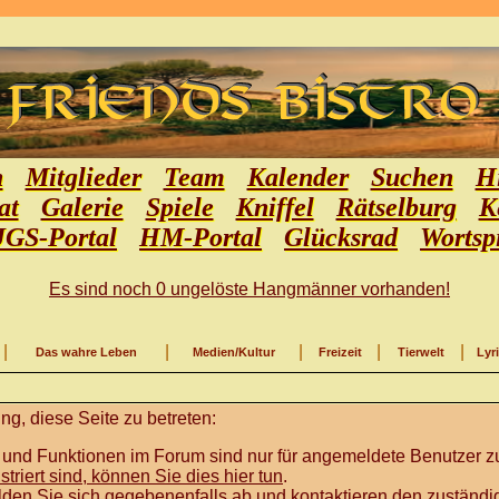
n
Mitglieder
Team
Kalender
Suchen
Hi
at
Galerie
Spiele
Kniffel
Rätselburg
K
JGS-Portal
HM-Portal
Glücksrad
Wortsp
Es sind noch 0 ungelöste Hangmänner vorhanden!
|
|
|
|
|
Das wahre Leben
Medien/Kultur
Freizeit
Tierwelt
Lyr
g, diese Seite zu betreten:
 und Funktionen im Forum sind nur für angemeldete Benutzer zu
istriert sind, können Sie dies hier tun
.
lden Sie sich gegebenenfalls ab und kontaktieren den zuständig