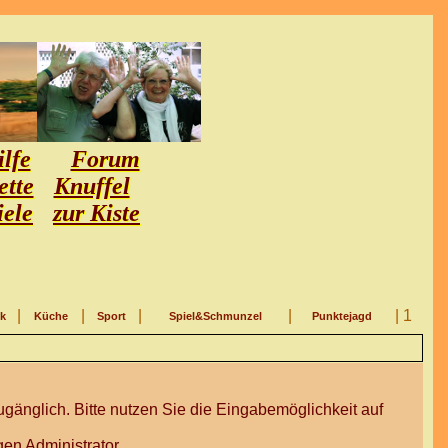
lfe
Forum
ette
Knuffel
iele
zur Kiste
|
|
|
|
| 1
ik
Küche
Sport
Spiel&Schmunzel
Punktejagd
gänglich. Bitte nutzen Sie die Eingabemöglichkeit auf
en Administrator.