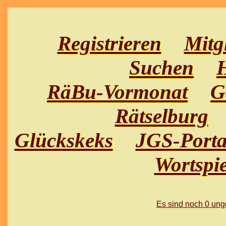
Registrieren
Mitg
Suchen
H
RäBu-Vormonat
G
Rätselburg
Glückskeks
JGS-Porta
Wortspie
Es sind noch 0 un