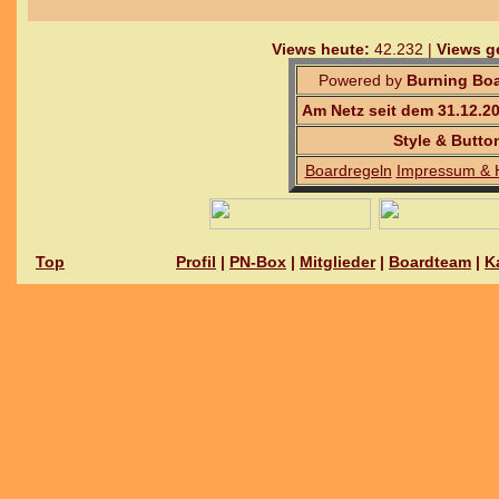
Views heute:
42.232 |
Views g
Powered by
Burning Boa
Am Netz seit dem 31.12.2
Style & Butto
Boardregeln
Impressum & 
Top
Profil
|
PN-Box
|
Mitglieder
|
Boardteam
|
K