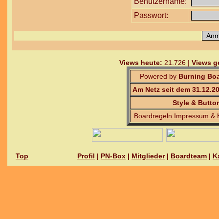
Benutzername:
Passwort:
Views heute:
21.726 |
Views g
Powered by
Burning Boa
Am Netz seit dem 31.12.2
Style & Butto
Boardregeln
Impressum & 
Top
Profil
|
PN-Box
|
Mitglieder
|
Boardteam
|
K