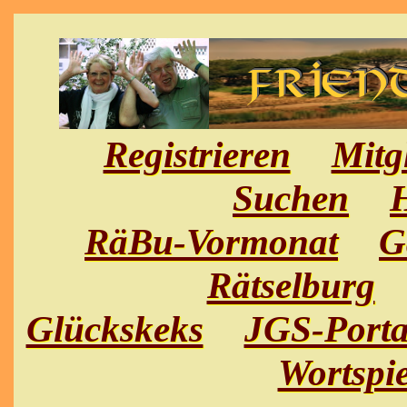
Registrieren
Mitg
Suchen
H
RäBu-Vormonat
G
Rätselburg
Glückskeks
JGS-Porta
Wortspie