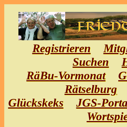
Registrieren
Mitg
Suchen
H
RäBu-Vormonat
G
Rätselburg
Glückskeks
JGS-Porta
Wortspie