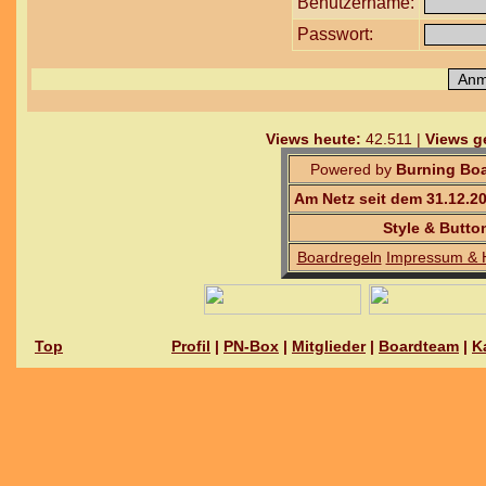
Benutzername:
Passwort:
Views heute:
42.511 |
Views g
Powered by
Burning Boa
Am Netz seit dem 31.12.2
Style & Butto
Boardregeln
Impressum & 
Top
Profil
|
PN-Box
|
Mitglieder
|
Boardteam
|
K