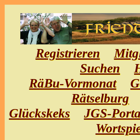
Registrieren
Mitg
Suchen
H
RäBu-Vormonat
G
Rätselburg
Glückskeks
JGS-Porta
Wortspie