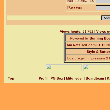
Benutzername:
Passwort:
Views heute:
31.762 |
Views g
Powered by
Burning Boa
Am Netz seit dem 31.12.2
Style & Butto
Boardregeln
Impressum & 
Top
Profil
|
PN-Box
|
Mitglieder
|
Boardteam
|
K