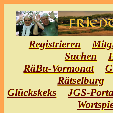
Registrieren
Mitg
Suchen
H
RäBu-Vormonat
G
Rätselburg
Glückskeks
JGS-Porta
Wortspie