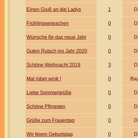
Einen Gruß an die Ladys
1
D
Frühlingserwachen
0
D
Wünsche für das neue Jahr
0
D
Guten Rutsch ins Jahr 2020
0
D
Schöne Weihnacht 2019
3
D
Mal rüber wink !
0
Ba
Liebe Sommergrüße
0
D
Schöne Pfingsten
0
D
Grüße zum Frauentag
0
D
Wir feiern Geburtstag
0
D