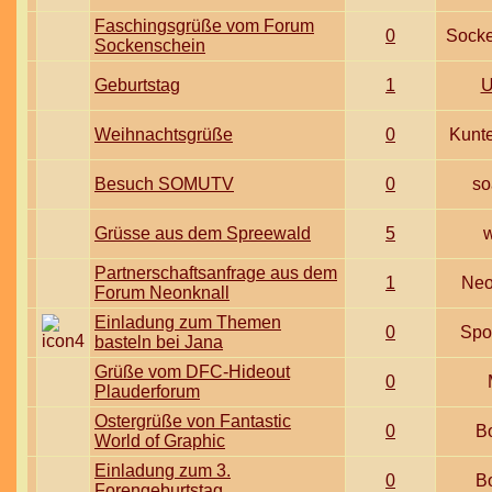
Faschingsgrüße vom Forum
0
Sock
Sockenschein
Geburtstag
1
U
Weihnachtsgrüße
0
Kunt
Besuch SOMUTV
0
so
Grüsse aus dem Spreewald
5
w
Partnerschaftsanfrage aus dem
1
Neo
Forum Neonknall
Einladung zum Themen
0
Spot
basteln bei Jana
Grüße vom DFC-Hideout
0
Plauderforum
Ostergrüße von Fantastic
0
B
World of Graphic
Einladung zum 3.
0
B
Forengeburtstag