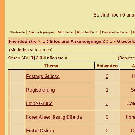
Es sind noch 0 un
|
|
|
|
|
Startseite
Ankündigungen
Mitglieder
Runder Tisch
Das wahre Leben
M
FriendsBistro
»
...:::Infos und Ankündigungen:::...
» Gaestef
(Moderiert von:
james
)
[1]
Seiten (4):
2
3
4
nächste »
(Benutze
Thema
Antworten
A
Festags Grüsse
0
H
Registrierung
1
S
Liebe Grüße
0
Caf
Foren-User lässt grüße da
0
For
Frohe Ostern
0
D