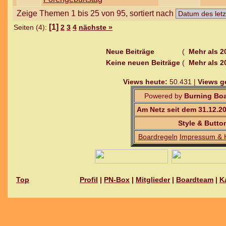
Zeige Themen 1 bis 25 von 95, sortiert nach
[1]
Seiten (4):
2
3
4
nächste »
Neue Beiträge
(
Mehr als 2
Keine neuen Beiträge
(
Mehr als 2
Views heute:
50.431 |
Views g
Powered by
Burning Boa
Am Netz seit dem 31.12.2
Style & Butto
Boardregeln
Impressum & 
Top
Profil
|
PN-Box
|
Mitglieder
|
Boardteam
|
K