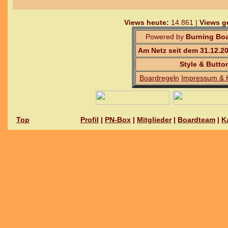
Views heute:
14.861 |
Views g
Powered by
Burning Boa
Am Netz seit dem 31.12.2
Style & Butto
Boardregeln
Impressum & 
Top
Profil
|
PN-Box
|
Mitglieder
|
Boardteam
|
K