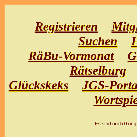
Registrieren
Mitg
Suchen
H
RäBu-Vormonat
G
Rätselburg
Glückskeks
JGS-Porta
Wortspie
Es sind noch 0 un