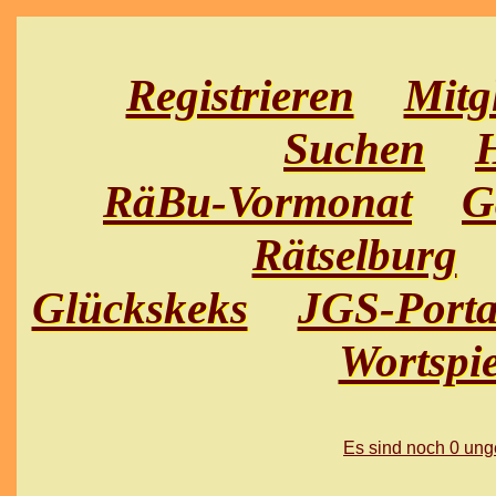
Registrieren
Mitg
Suchen
H
RäBu-Vormonat
G
Rätselburg
Glückskeks
JGS-Porta
Wortspie
Es sind noch 0 un