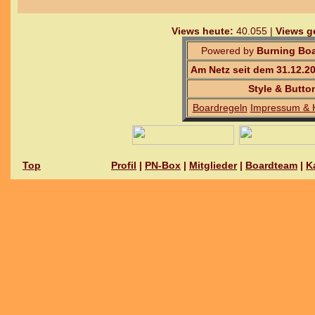
Views heute:
40.055 |
Views g
Powered by
Burning Boa
Am Netz seit dem 31.12.2
Style & Butto
Boardregeln
Impressum & 
Top
Profil
|
PN-Box
|
Mitglieder
|
Boardteam
|
K