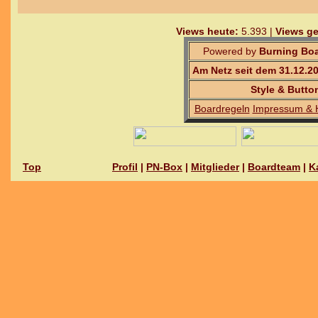
Views heute:
5.393 |
Views ge
Powered by
Burning Boa
Am Netz seit dem 31.12.2
Style & Butto
Boardregeln
Impressum & 
Top
Profil
|
PN-Box
|
Mitglieder
|
Boardteam
|
K