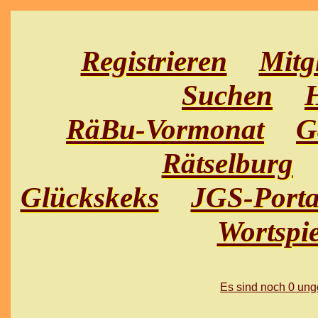
Registrieren
Mitg
Suchen
H
RäBu-Vormonat
G
Rätselburg
Glückskeks
JGS-Porta
Wortspie
Es sind noch 0 un