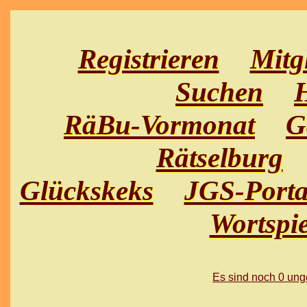
Registrieren
Mitg
Suchen
H
RäBu-Vormonat
G
Rätselburg
Glückskeks
JGS-Porta
Wortspie
Es sind noch 0 un