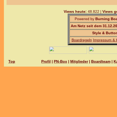
Views heute:
48.822 |
Views g
Powered by
Burning Boa
Am Netz seit dem 31.12.2
Style & Butto
Boardregeln
Impressum & 
Top
Profil
|
PN-Box
|
Mitglieder
|
Boardteam
|
K