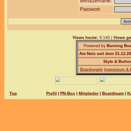
Benutzername:
Passwort:
Views heute:
9.140 |
Views ge
Powered by
Burning Boa
Am Netz seit dem 31.12.2
Style & Butto
Boardregeln
Impressum & 
Top
Profil
|
PN-Box
|
Mitglieder
|
Boardteam
|
K