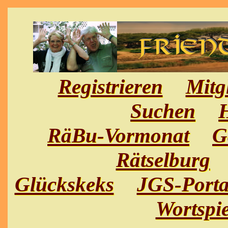
Registrieren
Mitg
Suchen
H
RäBu-Vormonat
G
Rätselburg
Glückskeks
JGS-Porta
Wortspie