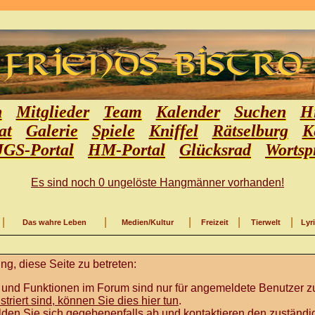
n
Mitglieder
Team
Kalender
Suchen
Hi
at
Galerie
Spiele
Kniffel
Rätselburg
K
JGS-Portal
HM-Portal
Glücksrad
Wortsp
Es sind noch 0 ungelöste Hangmänner vorhanden!
|
|
|
|
|
Das wahre Leben
Medien/Kultur
Freizeit
Tierwelt
Lyr
g, diese Seite zu betreten:
 und Funktionen im Forum sind nur für angemeldete Benutzer zu
istriert sind, können Sie dies hier tun
.
lden Sie sich gegebenenfalls ab und kontaktieren den zuständig