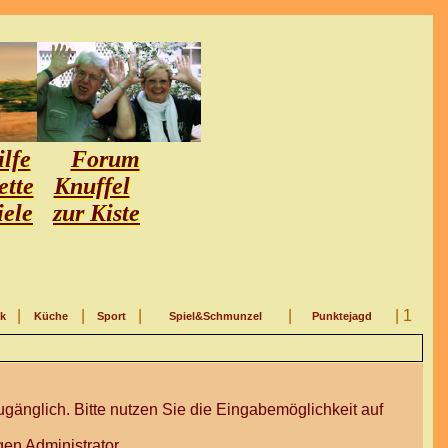
lfe
Forum
ette
Knuffel
iele
zur Kiste
|
|
|
|
| 1
ik
Küche
Sport
Spiel&Schmunzel
Punktejagd
gänglich. Bitte nutzen Sie die Eingabemöglichkeit auf
en Administrator.