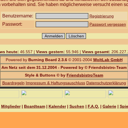
 vorbehalten sind. Sie haben möglicherweise versucht einen so
Benutzername:
Registrierung
Passwort:
Passwort vergessen
ws heute:
46.557 |
Views gestern:
55.946 |
Views gesamt:
206.227.
Powered by
Burning Board 2.3.6
© 2001-2004
WoltLab GmbH
Am Netz seit dem 31.12.2004 - Powered by © Friendsbistro-Team
Style & Buttons © by
FriendsbistroTeam
Boardregeln
Impressum & Haftungsauschluss
Datenschutzerklärung
|
Mitglieder
|
Boardteam
|
Kalender
|
Suchen
|
F.A.Q.
|
Galerie
|
Spie