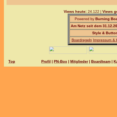
Views heute:
24.122 |
Views g
Powered by
Burning Boa
Am Netz seit dem 31.12.2
Style & Butto
Boardregeln
Impressum & 
Top
Profil
|
PN-Box
|
Mitglieder
|
Boardteam
|
K