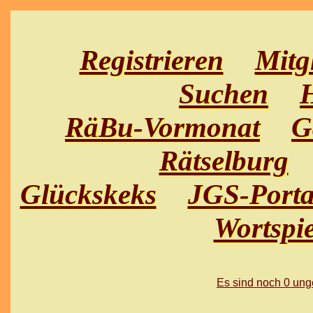
Registrieren
Mitg
Suchen
H
RäBu-Vormonat
G
Rätselburg
Glückskeks
JGS-Porta
Wortspie
Es sind noch 0 un