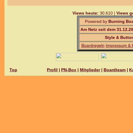
Views heute:
30.610 |
Views g
Powered by
Burning Boa
Am Netz seit dem 31.12.2
Style & Butto
Boardregeln
Impressum & 
Top
Profil
|
PN-Box
|
Mitglieder
|
Boardteam
|
K