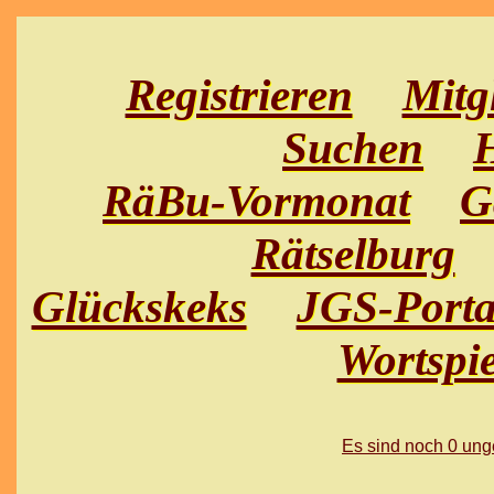
Registrieren
Mitg
Suchen
H
RäBu-Vormonat
G
Rätselburg
Glückskeks
JGS-Porta
Wortspie
Es sind noch 0 un