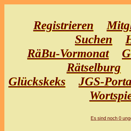
Registrieren
Mitg
Suchen
H
RäBu-Vormonat
G
Rätselburg
Glückskeks
JGS-Porta
Wortspie
Es sind noch 0 un