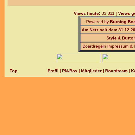
Views heute:
33.811 |
Views g
Powered by
Burning Boa
Am Netz seit dem 31.12.2
Style & Butto
Boardregeln
Impressum & 
Top
Profil
|
PN-Box
|
Mitglieder
|
Boardteam
|
K