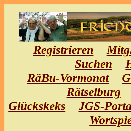
Registrieren
Mitg
Suchen
H
RäBu-Vormonat
G
Rätselburg
Glückskeks
JGS-Porta
Wortspie