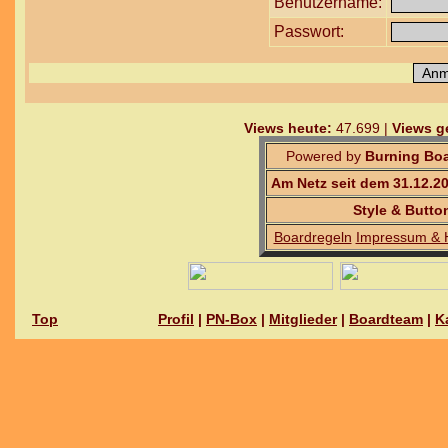
Benutzername:
Passwort:
Views heute:
47.699 |
Views g
Powered by
Burning Boa
Am Netz seit dem 31.12.2
Style & Butto
Boardregeln
Impressum & 
Top
Profil
|
PN-Box
|
Mitglieder
|
Boardteam
|
K