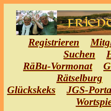
Registrieren
Mitg
Suchen
H
RäBu-Vormonat
G
Rätselburg
Glückskeks
JGS-Porta
Wortspie