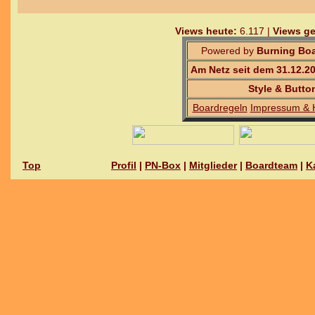
Views heute:
6.117 |
Views ge
Powered by
Burning Boa
Am Netz seit dem 31.12.2
Style & Butto
Boardregeln
Impressum & 
Top
Profil
|
PN-Box
|
Mitglieder
|
Boardteam
|
K