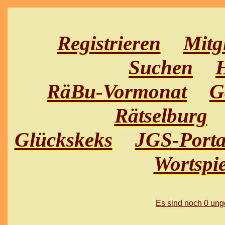
Registrieren
Mitg
Suchen
H
RäBu-Vormonat
G
Rätselburg
Glückskeks
JGS-Porta
Wortspie
Es sind noch 0 un