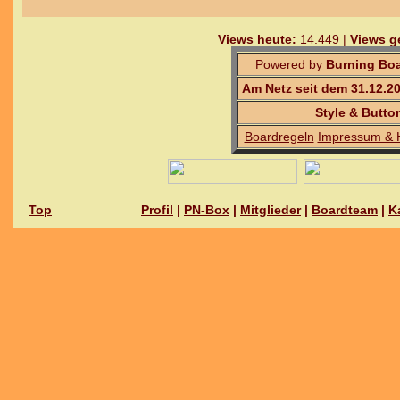
Views heute:
14.449 |
Views g
Powered by
Burning Boa
Am Netz seit dem 31.12.2
Style & Butto
Boardregeln
Impressum & 
Top
Profil
|
PN-Box
|
Mitglieder
|
Boardteam
|
K