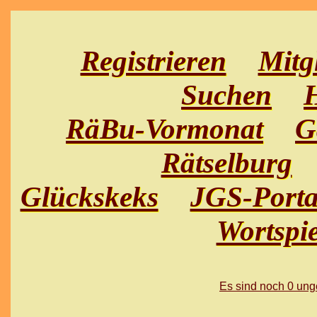
Registrieren
Mitg
Suchen
H
RäBu-Vormonat
G
Rätselburg
Glückskeks
JGS-Porta
Wortspie
Es sind noch 0 un