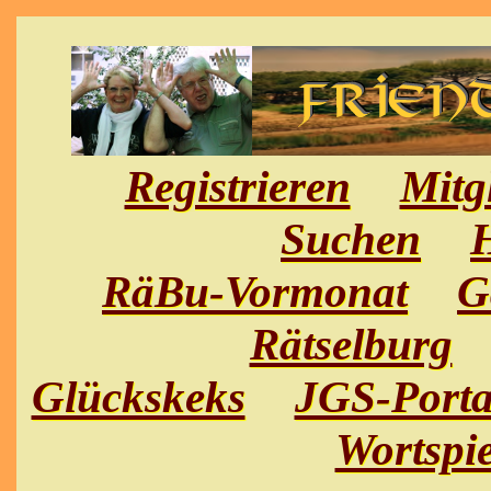
Registrieren
Mitg
Suchen
H
RäBu-Vormonat
G
Rätselburg
Glückskeks
JGS-Porta
Wortspie