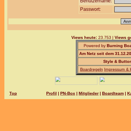
Benutzername:
Passwort:
Views heute:
23.753 |
Views g
Powered by
Burning Boa
Am Netz seit dem 31.12.2
Style & Butto
Boardregeln
Impressum & 
Top
Profil
|
PN-Box
|
Mitglieder
|
Boardteam
|
K