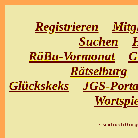
Registrieren
Mitg
Suchen
H
RäBu-Vormonat
G
Rätselburg
Glückskeks
JGS-Porta
Wortspie
Es sind noch 0 un