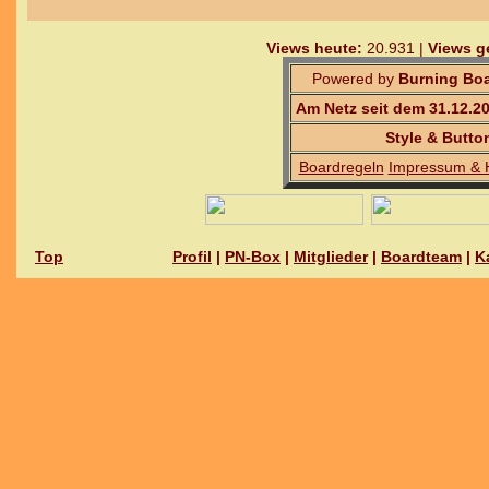
Views heute:
20.931 |
Views g
Powered by
Burning Boa
Am Netz seit dem 31.12.2
Style & Butto
Boardregeln
Impressum & 
Top
Profil
|
PN-Box
|
Mitglieder
|
Boardteam
|
K