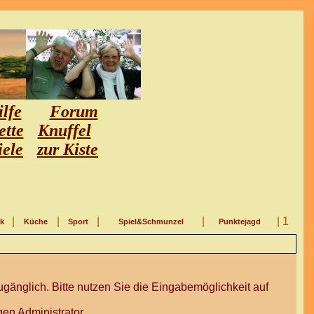
lfe
Forum
ette
Knuffel
iele
zur Kiste
|
|
|
|
| 1
ik
Küche
Sport
Spiel&Schmunzel
Punktejagd
gänglich. Bitte nutzen Sie die Eingabemöglichkeit auf
en Administrator.