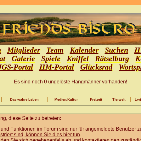
n
Mitglieder
Team
Kalender
Suchen
Hi
at
Galerie
Spiele
Kniffel
Rätselburg
K
JGS-Portal
HM-Portal
Glücksrad
Wortsp
Es sind noch 0 ungelöste Hangmänner vorhanden!
|
|
|
|
|
Das wahre Leben
Medien/Kultur
Freizeit
Tierwelt
Lyr
g, diese Seite zu betreten:
 und Funktionen im Forum sind nur für angemeldete Benutzer zu
istriert sind, können Sie dies hier tun
.
lden Sie sich gegebenenfalls ab und kontaktieren den zuständig