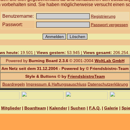
 vorbehalten sind. Sie haben möglicherweise versucht einen so
Benutzername:
Registrierung
Passwort:
Passwort vergessen
ws heute:
19.501 |
Views gestern:
53.945 |
Views gesamt:
206.254.
Powered by
Burning Board 2.3.6
© 2001-2004
WoltLab GmbH
Am Netz seit dem 31.12.2004 - Powered by © Friendsbistro-Team
Style & Buttons © by
FriendsbistroTeam
Boardregeln
Impressum & Haftungsauschluss
Datenschutzerklärung
|
Mitglieder
|
Boardteam
|
Kalender
|
Suchen
|
F.A.Q.
|
Galerie
|
Spie