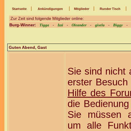
|
|
|
|
Startseite
Ankündigungen
Mitglieder
Runder Tisch
Zur Zeit sind folgende Mitglieder online:
Burg-Winner:
-
-
-
-
Tigga
Izzi
Oleander
gisela
Biggy
Guten Abend,
Gast
Sie sind nicht
erster Besuch h
Hilfe des For
die Bedienung 
Sie müssen au
um alle Funk