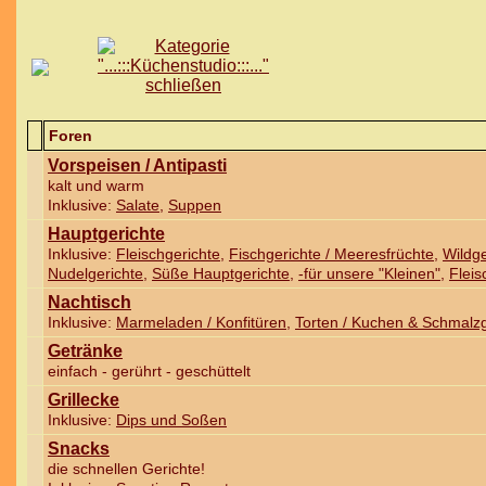
Foren
Vorspeisen / Antipasti
kalt und warm
Inklusive:
Salate
,
Suppen
Hauptgerichte
Inklusive:
Fleischgerichte
,
Fischgerichte / Meeresfrüchte
,
Wildge
Nudelgerichte
,
Süße Hauptgerichte
,
-für unsere "Kleinen"
,
Fleis
Nachtisch
Inklusive:
Marmeladen / Konfitüren
,
Torten / Kuchen & Schmalz
Getränke
einfach - gerührt - geschüttelt
Grillecke
Inklusive:
Dips und Soßen
Snacks
die schnellen Gerichte!