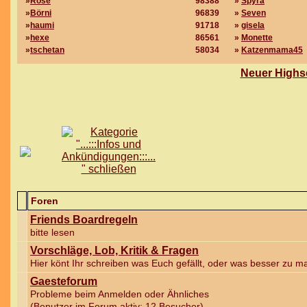
»
Rose
98388
»
Spyra
»
Börni
96839
»
Seven
»
haumi
91718
»
gisela
»
hexe
86561
»
Monette
»
tschetan
58034
»
Katzenmama45
Neuer Highsc
Foren
Friends Boardregeln
bitte lesen
Vorschläge, Lob, Kritik & Fragen
Hier könt Ihr schreiben was Euch gefällt, oder was besser zu 
Gaesteforum
Probleme beim Anmelden oder Ähnliches
(Benutzer im Forum aktiv: 12 Besucher)