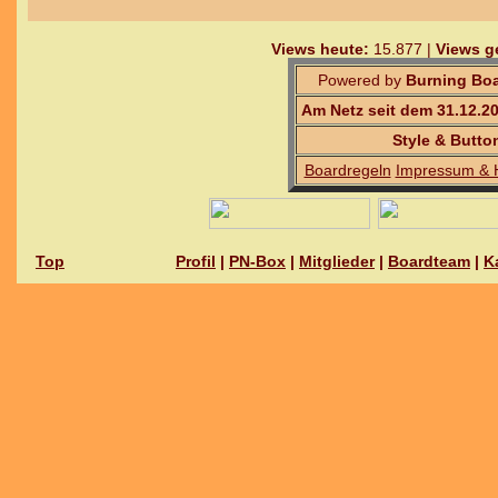
Views heute:
15.877 |
Views g
Powered by
Burning Boa
Am Netz seit dem 31.12.2
Style & Butto
Boardregeln
Impressum & 
Top
Profil
|
PN-Box
|
Mitglieder
|
Boardteam
|
K