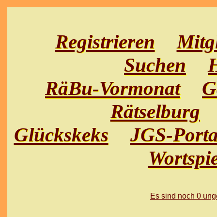
Registrieren
Mitg
Suchen
H
RäBu-Vormonat
G
Rätselburg
Glückskeks
JGS-Porta
Wortspie
Es sind noch 0 un