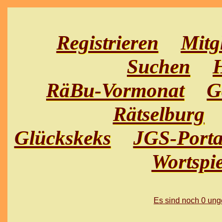
Registrieren
Mitg
Suchen
H
RäBu-Vormonat
G
Rätselburg
Glückskeks
JGS-Porta
Wortspie
Es sind noch 0 un