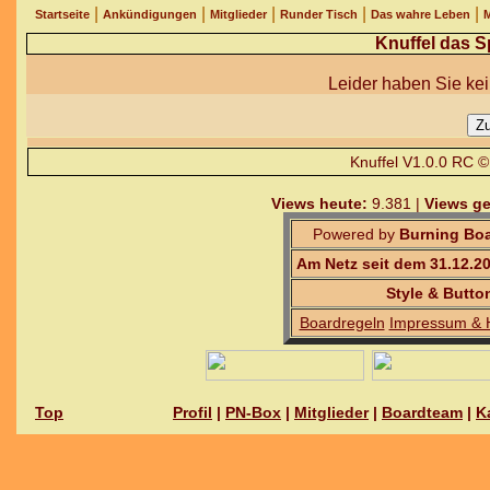
|
|
|
|
|
Startseite
Ankündigungen
Mitglieder
Runder Tisch
Das wahre Leben
M
Knuffel das S
Leider haben Sie kei
Knuffel V1.0.0 RC 
Views heute:
9.381 |
Views ge
Powered by
Burning Boa
Am Netz seit dem 31.12.2
Style & Butto
Boardregeln
Impressum & 
Top
Profil
|
PN-Box
|
Mitglieder
|
Boardteam
|
K