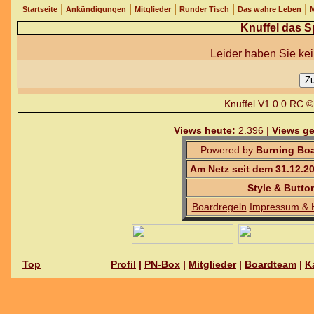
|
|
|
|
|
Startseite
Ankündigungen
Mitglieder
Runder Tisch
Das wahre Leben
M
Knuffel das S
Leider haben Sie kei
Knuffel V1.0.0 RC 
Views heute:
2.396 |
Views ge
Powered by
Burning Boa
Am Netz seit dem 31.12.2
Style & Butto
Boardregeln
Impressum & 
Top
Profil
|
PN-Box
|
Mitglieder
|
Boardteam
|
K