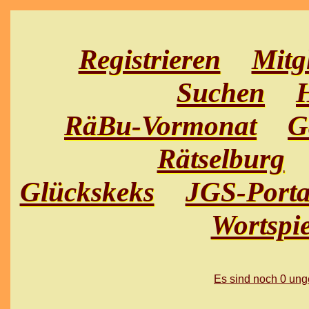
Registrieren
Mitg
Suchen
H
RäBu-Vormonat
G
Rätselburg
Glückskeks
JGS-Porta
Wortspie
Es sind noch 0 un