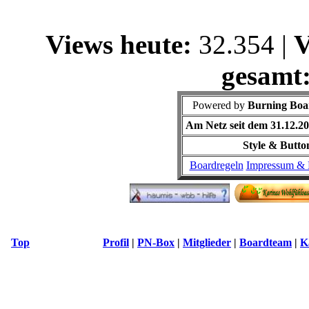
Views heute:
32.354 |
V
gesamt
Powered by
Burning Boar
Am Netz seit dem 31.12.2
Style & Butto
Boardregeln
Impressum & 
Top
Profil
|
PN-Box
|
Mitglieder
|
Boardteam
|
K