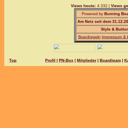
Views heute:
4.332 |
Views ge
Powered by
Burning Boa
Am Netz seit dem 31.12.2
Style & Butto
Boardregeln
Impressum & 
Top
Profil
|
PN-Box
|
Mitglieder
|
Boardteam
|
K