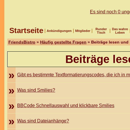
Es sind noch 0 un
Startseite
Runder
Das wahre
|
|
|
|
Ankündigungen
Mitglieder
Tisch
Leben
FriendsBistro
»
Häufig gestellte Fragen
» Beiträge lesen und
Beiträge le
»
Gibt es bestimmte Textformatierungscodes, die ich in
»
Was sind Smilies?
»
BBCode Schnellauswahl und klickbare Smilies
»
Was sind Dateianhänge?