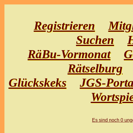
Registrieren
Mitg
Suchen
H
RäBu-Vormonat
G
Rätselburg
Glückskeks
JGS-Porta
Wortspie
Es sind noch 0 un