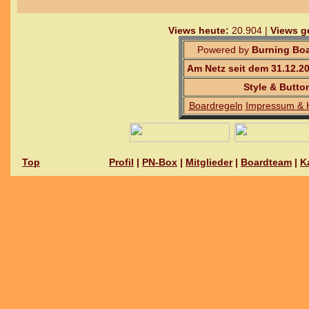
Views heute:
20.904 |
Views g
Powered by
Burning Boa
Am Netz seit dem 31.12.2
Style & Butto
Boardregeln
Impressum & 
Top
Profil
|
PN-Box
|
Mitglieder
|
Boardteam
|
K