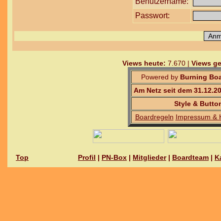
Benutzername:
Passwort:
Views heute:
7.670 |
Views ge
Powered by
Burning Boa
Am Netz seit dem 31.12.2
Style & Butto
Boardregeln
Impressum & 
Top
Profil
|
PN-Box
|
Mitglieder
|
Boardteam
|
K