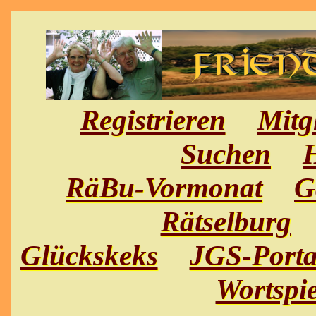
Registrieren
Mitg
Suchen
H
RäBu-Vormonat
G
Rätselburg
Glückskeks
JGS-Porta
Wortspie