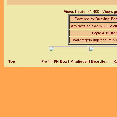
Views heute:
41.400 |
Views g
Powered by
Burning Boa
Am Netz seit dem 31.12.2
Style & Butto
Boardregeln
Impressum & 
Top
Profil
|
PN-Box
|
Mitglieder
|
Boardteam
|
K