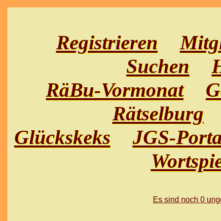
Registrieren
Mitg
Suchen
H
RäBu-Vormonat
G
Rätselburg
Glückskeks
JGS-Porta
Wortspie
Es sind noch 0 un