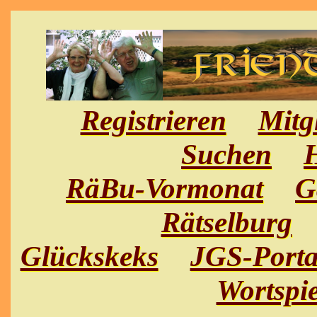
Registrieren
Mitg
Suchen
H
RäBu-Vormonat
G
Rätselburg
Glückskeks
JGS-Porta
Wortspie