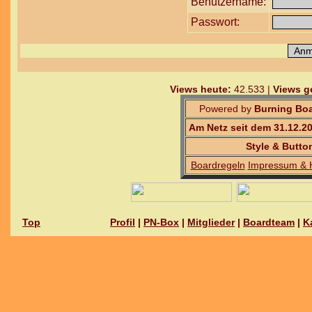
Benutzername:
Passwort:
Views heute:
42.533 |
Views g
Powered by
Burning Boa
Am Netz seit dem 31.12.2
Style & Butto
Boardregeln
Impressum & 
Top
Profil
|
PN-Box
|
Mitglieder
|
Boardteam
|
K