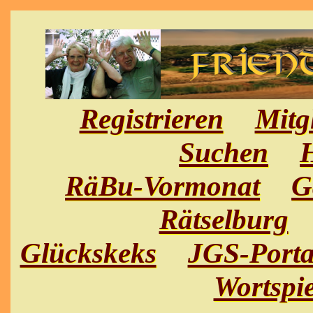
Registrieren
Mitg
Suchen
H
RäBu-Vormonat
G
Rätselburg
Glückskeks
JGS-Porta
Wortspie