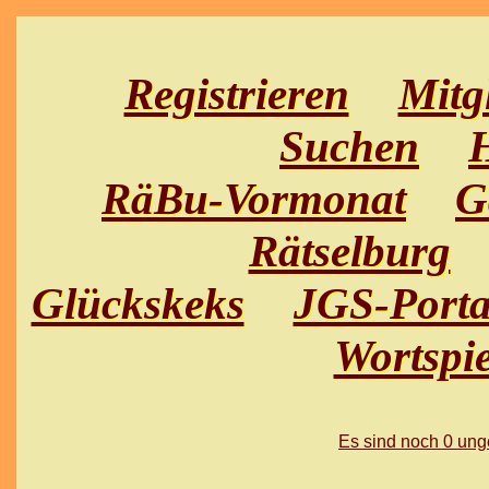
Registrieren
Mitg
Suchen
H
RäBu-Vormonat
G
Rätselburg
Glückskeks
JGS-Porta
Wortspie
Es sind noch 0 un