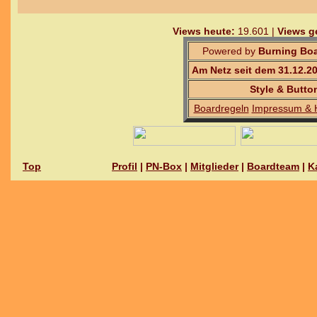
Views heute:
19.601 |
Views g
Powered by
Burning Boa
Am Netz seit dem 31.12.2
Style & Butto
Boardregeln
Impressum & 
Top
Profil
|
PN-Box
|
Mitglieder
|
Boardteam
|
K