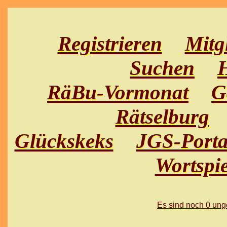
Registrieren
Mitg
Suchen
H
RäBu-Vormonat
G
Rätselburg
Glückskeks
JGS-Porta
Wortspie
Es sind noch 0 un