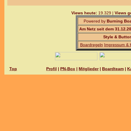
Views heute:
19.329 |
Views g
Powered by
Burning Boa
Am Netz seit dem 31.12.2
Style & Butto
Boardregeln
Impressum & 
Top
Profil
|
PN-Box
|
Mitglieder
|
Boardteam
|
K