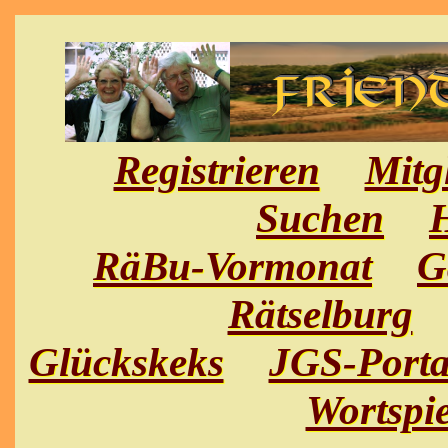
Registrieren
Mitg
Suchen
H
RäBu-Vormonat
G
Rätselburg
Glückskeks
JGS-Porta
Wortspie