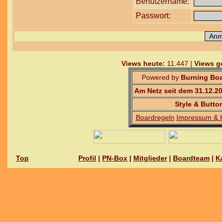
Benutzername:
Passwort:
Views heute:
11.447 |
Views g
Powered by
Burning Boa
Am Netz seit dem 31.12.2
Style & Butto
Boardregeln
Impressum & 
Top
Profil
|
PN-Box
|
Mitglieder
|
Boardteam
|
K