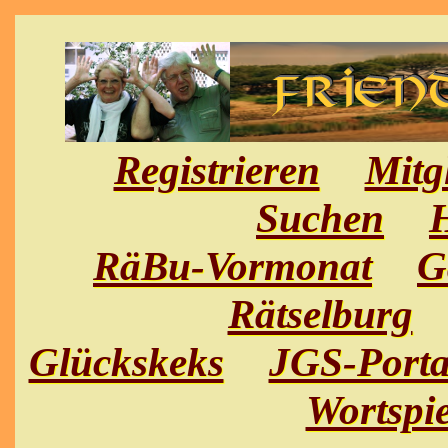
Registrieren
Mitg
Suchen
H
RäBu-Vormonat
G
Rätselburg
Glückskeks
JGS-Porta
Wortspie