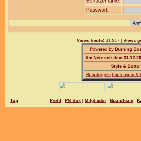
Benutzername:
Passwort:
Views heute:
31.917 |
Views g
Powered by
Burning Boa
Am Netz seit dem 31.12.2
Style & Butto
Boardregeln
Impressum & 
Top
Profil
|
PN-Box
|
Mitglieder
|
Boardteam
|
K