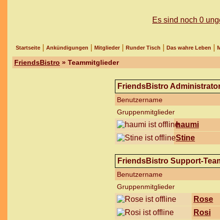
Es sind noch 0 un
|
|
|
|
|
Startseite
Ankündigungen
Mitglieder
Runder Tisch
Das wahre Leben
M
FriendsBistro
» Teammitglieder
FriendsBistro Administrato
Benutzername
Gruppenmitglieder
haumi
Stine
FriendsBistro Support-Tea
Benutzername
Gruppenmitglieder
Rose
Rosi