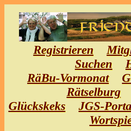
Registrieren
Mitg
Suchen
H
RäBu-Vormonat
G
Rätselburg
Glückskeks
JGS-Porta
Wortspie