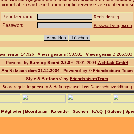
 vorbehalten sind. Sie haben möglicherweise versucht einen so
Benutzername:
Registrierung
Passwort:
Passwort vergessen
ws heute:
14.926 |
Views gestern:
53.981 |
Views gesamt:
206.303.
Powered by
Burning Board 2.3.6
© 2001-2004
WoltLab GmbH
Am Netz seit dem 31.12.2004 - Powered by © Friendsbistro-Team
Style & Buttons © by
FriendsbistroTeam
Boardregeln
Impressum & Haftungsauschluss
Datenschutzerklärung
|
Mitglieder
|
Boardteam
|
Kalender
|
Suchen
|
F.A.Q.
|
Galerie
|
Spie