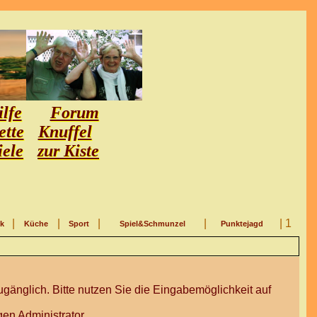
lfe
Forum
ette
Knuffel
iele
zur Kiste
|
|
|
|
| 1
ik
Küche
Sport
Spiel&Schmunzel
Punktejagd
gänglich. Bitte nutzen Sie die Eingabemöglichkeit auf
en Administrator.