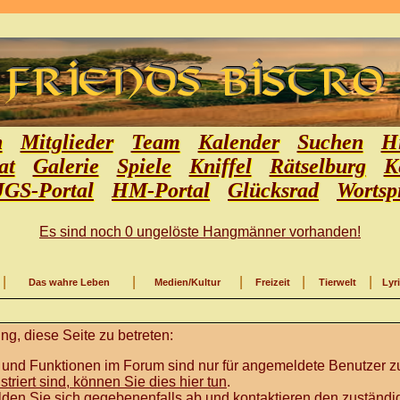
n
Mitglieder
Team
Kalender
Suchen
Hi
at
Galerie
Spiele
Kniffel
Rätselburg
K
JGS-Portal
HM-Portal
Glücksrad
Wortsp
Es sind noch 0 ungelöste Hangmänner vorhanden!
|
|
|
|
|
Das wahre Leben
Medien/Kultur
Freizeit
Tierwelt
Lyr
g, diese Seite zu betreten:
 und Funktionen im Forum sind nur für angemeldete Benutzer zu
istriert sind, können Sie dies hier tun
.
lden Sie sich gegebenenfalls ab und kontaktieren den zuständig