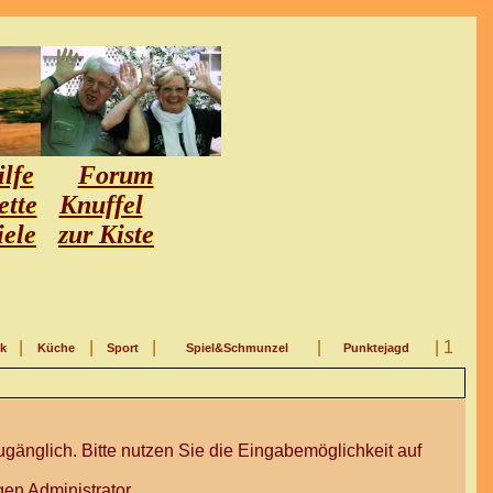
lfe
Forum
ette
Knuffel
iele
zur Kiste
|
|
|
|
| 1
ik
Küche
Sport
Spiel&Schmunzel
Punktejagd
gänglich. Bitte nutzen Sie die Eingabemöglichkeit auf
en Administrator.