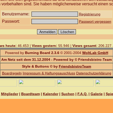
 vorbehalten sind. Sie haben möglicherweise versucht einen so
Benutzername:
Registrierung
Passwort:
Passwort vergessen
ws heute:
46.453 |
Views gestern:
55.946 |
Views gesamt:
206.227.
Powered by
Burning Board 2.3.6
© 2001-2004
WoltLab GmbH
Am Netz seit dem 31.12.2004 - Powered by © Friendsbistro-Team
Style & Buttons © by
FriendsbistroTeam
Boardregeln
Impressum & Haftungsauschluss
Datenschutzerklärung
|
Mitglieder
|
Boardteam
|
Kalender
|
Suchen
|
F.A.Q.
|
Galerie
|
Spie