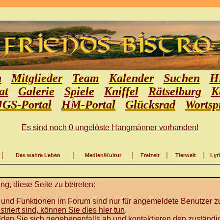
n
Mitglieder
Team
Kalender
Suchen
Hi
at
Galerie
Spiele
Kniffel
Rätselburg
K
JGS-Portal
HM-Portal
Glücksrad
Wortsp
Es sind noch 0 ungelöste Hangmänner vorhanden!
|
|
|
|
|
Das wahre Leben
Medien/Kultur
Freizeit
Tierwelt
Lyr
g, diese Seite zu betreten:
 und Funktionen im Forum sind nur für angemeldete Benutzer zu
istriert sind, können Sie dies hier tun
.
lden Sie sich gegebenenfalls ab und kontaktieren den zuständig