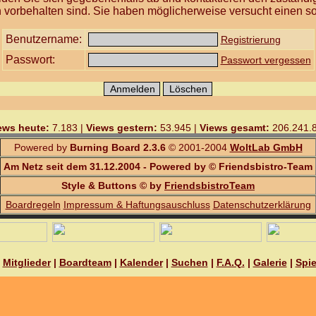
 vorbehalten sind. Sie haben möglicherweise versucht einen so
Benutzername:
Registrierung
Passwort:
Passwort vergessen
ews heute:
7.183 |
Views gestern:
53.945 |
Views gesamt:
206.241.
Powered by
Burning Board 2.3.6
© 2001-2004
WoltLab GmbH
Am Netz seit dem 31.12.2004 - Powered by © Friendsbistro-Team
Style & Buttons © by
FriendsbistroTeam
Boardregeln
Impressum & Haftungsauschluss
Datenschutzerklärung
|
Mitglieder
|
Boardteam
|
Kalender
|
Suchen
|
F.A.Q.
|
Galerie
|
Spie