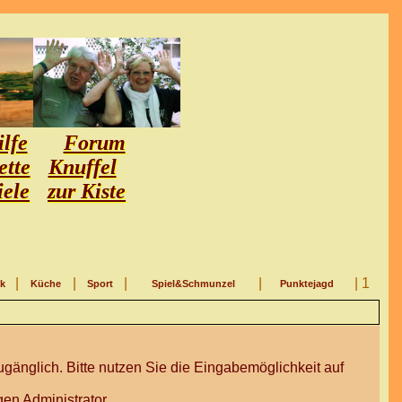
lfe
Forum
ette
Knuffel
iele
zur Kiste
|
|
|
|
| 1
ik
Küche
Sport
Spiel&Schmunzel
Punktejagd
gänglich. Bitte nutzen Sie die Eingabemöglichkeit auf
en Administrator.