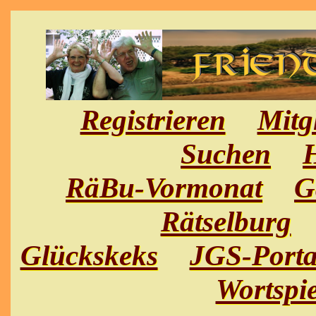
Registrieren
Mitg
Suchen
H
RäBu-Vormonat
G
Rätselburg
Glückskeks
JGS-Porta
Wortspie