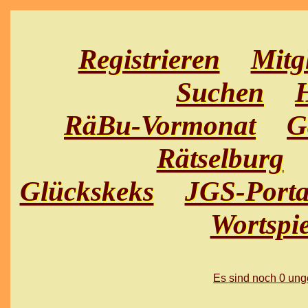
Registrieren
Mitg
Suchen
H
RäBu-Vormonat
G
Rätselburg
Glückskeks
JGS-Porta
Wortspie
Es sind noch 0 un