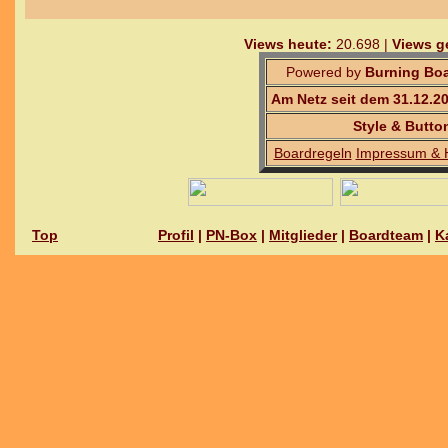
Views heute:
20.698 |
Views g
Powered by
Burning Boa
Am Netz seit dem 31.12.2
Style & Butto
Boardregeln
Impressum & 
Top
Profil
|
PN-Box
|
Mitglieder
|
Boardteam
|
K