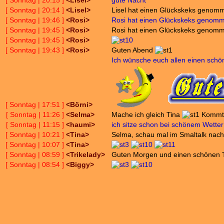
[ Sonntag | 20:15 ]
<Lisel>
gute Nacht
[ Sonntag | 20:14 ]
<Lisel>
Lisel hat einen Glückskeks genom
[ Sonntag | 19:46 ]
<Rosi>
Rosi hat einen Glückskeks genom
[ Sonntag | 19:45 ]
<Rosi>
Rosi hat einen Glückskeks genom
[ Sonntag | 19:45 ]
<Rosi>
[ Sonntag | 19:43 ]
<Rosi>
Guten Abend
Ich wünsche euch allen einen schö
[ Sonntag | 17:51 ]
<Börni>
[ Sonntag | 11:26 ]
<Selma>
Mache ich gleich Tina
Kommt 
[ Sonntag | 11:15 ]
<haumi>
ich sitze schon bei schönem Wett
[ Sonntag | 10:21 ]
<Tina>
Selma, schau mal im Smaltalk nach
[ Sonntag | 10:07 ]
<Tina>
[ Sonntag | 08:59 ]
<Trikelady>
Guten Morgen und einen schönen
[ Sonntag | 08:54 ]
<Biggy>