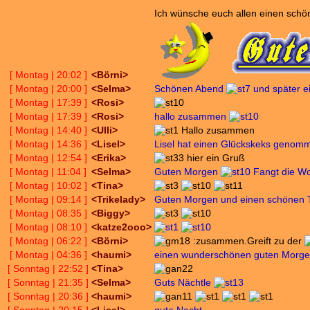
Ich wünsche euch allen einen schö
[ Montag | 20:02 ]
<Börni>
[ Montag | 20:00 ]
<Selma>
Schönen Abend
und später e
[ Montag | 17:39 ]
<Rosi>
[ Montag | 17:39 ]
<Rosi>
hallo zusammen
[ Montag | 14:40 ]
<Ulli>
Hallo zusammen
[ Montag | 14:36 ]
<Lisel>
Lisel hat einen Glückskeks genom
[ Montag | 12:54 ]
<Erika>
hier ein Gruß
[ Montag | 11:04 ]
<Selma>
Guten Morgen
Fangt die W
[ Montag | 10:02 ]
<Tina>
[ Montag | 09:14 ]
<Trikelady>
Guten Morgen und einen schönen
[ Montag | 08:35 ]
<Biggy>
[ Montag | 08:10 ]
<katze2ooo>
[ Montag | 06:22 ]
<Börni>
:zusammen.Greift zu der
[ Montag | 04:36 ]
<haumi>
einen wunderschönen guten Morge
[ Sonntag | 22:52 ]
<Tina>
[ Sonntag | 21:35 ]
<Selma>
Guts Nächtle
[ Sonntag | 20:36 ]
<haumi>